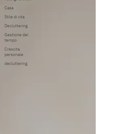
Casa
Stile di vita
Decluttering
Gestione del
tempo
Crescita
personale
decluttering