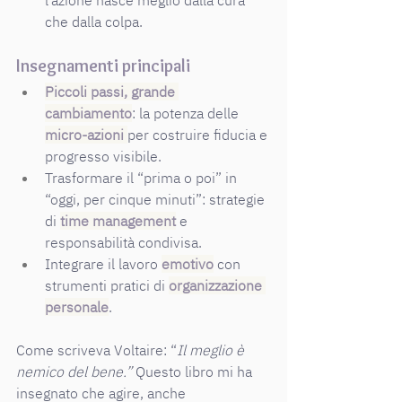
l’azione nasce meglio dalla cura 
che dalla colpa.
Insegnamenti principali
Piccoli passi, grande 
cambiamento
: la potenza delle 
micro-azioni
per costruire fiducia e 
progresso visibile.
Trasformare il “prima o poi” in 
“oggi, per cinque minuti”: strategie 
di 
time management
 e 
responsabilità condivisa.
Integrare il lavoro 
emotivo
 con 
strumenti pratici di
organizzazione 
personale
.
Come scriveva Voltaire: “
Il meglio è 
nemico del bene.”
 Questo libro mi ha 
insegnato che agire, anche 