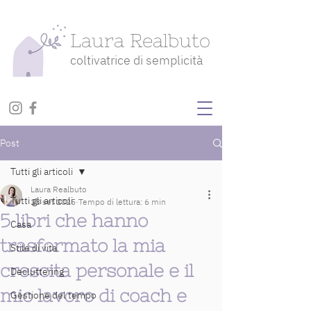
Laura Realbuto
coltivatrice di semplicità
Post
Tutti gli articoli
Laura Realbuto
Tutti gli articoli
28 set 2025
Tempo di lettura: 6 min
5 libri che hanno
Casa
trasformato la mia
Stile di vita
crescita personale e il
Decluttering
mio lavoro di coach e
Gestione del tempo