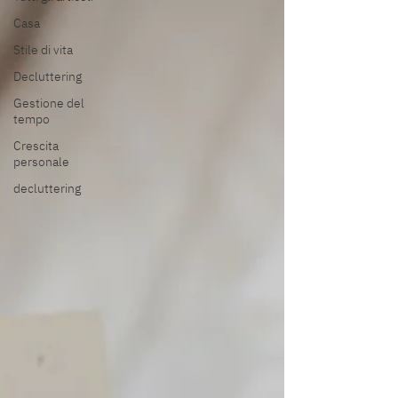
Casa
Stile di vita
Decluttering
Gestione del
tempo
Crescita
personale
decluttering