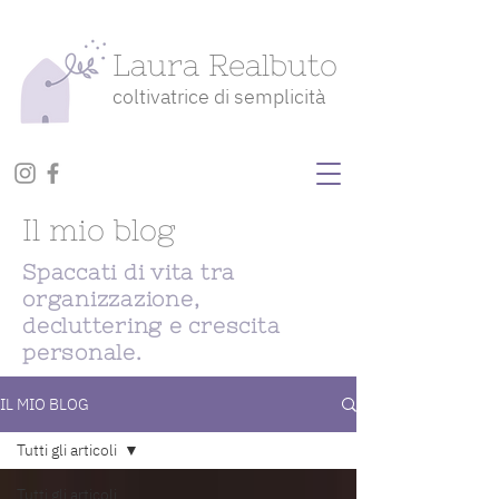
Laura Realbuto
coltivatrice di semplicità
Il mio blog
Spaccati di vita tra
organizzazione,
decluttering e crescita
personale.
IL MIO BLOG
Tutti gli articoli
Tutti gli articoli