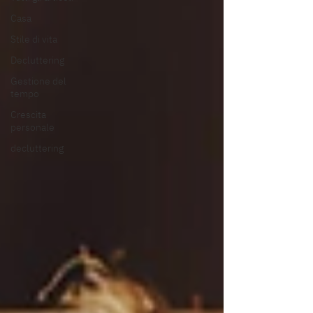
Casa
Stile di vita
Decluttering
Gestione del
tempo
Crescita
personale
decluttering