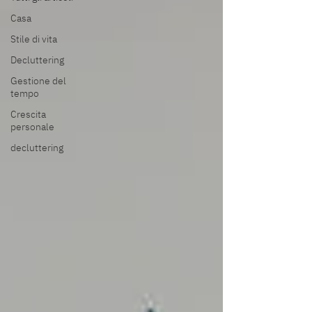
Casa
Stile di vita
Decluttering
Gestione del
tempo
Crescita
personale
decluttering