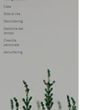
Casa
Stile di vita
Decluttering
Gestione del
tempo
Crescita
personale
decluttering