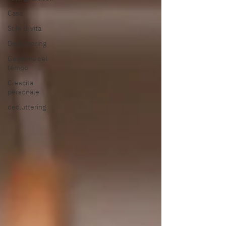
Casa
Stile di vita
Decluttering
Gestione del
tempo
Crescita
personale
decluttering