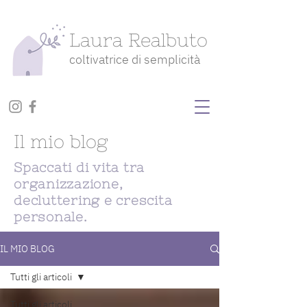
Laura Realbuto
coltivatrice di semplicità
Il mio blog
Spaccati di vita tra
organizzazione,
decluttering e crescita
personale.
IL MIO BLOG
Tutti gli articoli
Tutti gli articoli