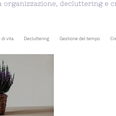
ra organizzazione, decluttering e c
 di vita
Decluttering
Gestione del tempo
Cr