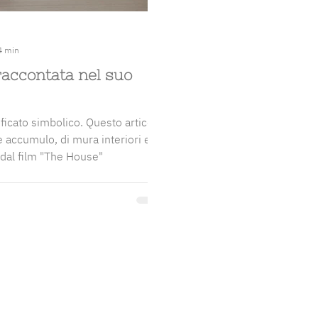
4 min
raccontata nel suo
ificato simbolico. Questo articolo
e accumulo, di mura interiori e di
 dal film "The House"