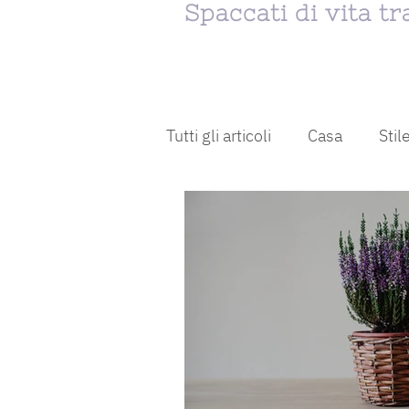
Spaccati di vita t
Tutti gli articoli
Casa
Stile
decluttering