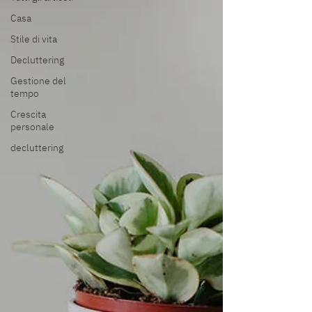
Casa
Stile di vita
Decluttering
Gestione del
tempo
Crescita
personale
decluttering