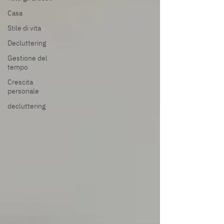
Casa
Stile di vita
Decluttering
Gestione del
tempo
Crescita
personale
decluttering