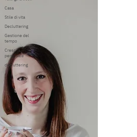
Casa
Stile di vita
Decluttering
Gestione del
tempo
Crescita
personale
decluttering