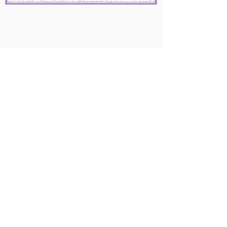
Certificazione di Coach
Un percorso professionalizzante
completo che mi ha trasmesso tutte le
risorse per supportare efficacemente
le persone nel loro processo di crescita
e di trasformazione.
Grazie a questo corso ho imparato ad
accogliere me stessa e le mie clienti
nella propria interezza e a spronarle
nella messa in atto di azioni ispirate che
permettono di ottenere risultati
concreti, allineati con la propria Anima.